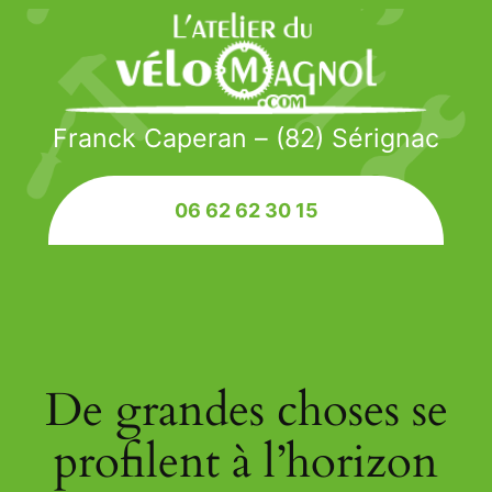
Franck Caperan – (82) Sérignac
06 62 62 30 15
De grandes choses se
profilent à l’horizon