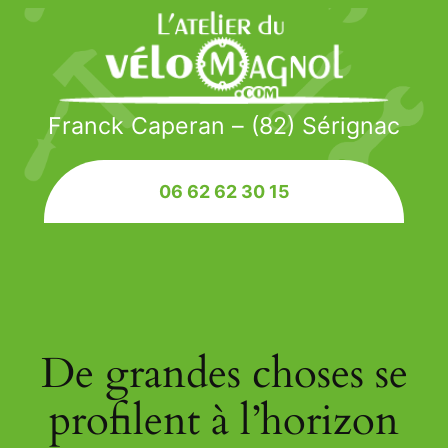
Franck Caperan – (82) Sérignac
06 62 62 30 15
De grandes choses se
profilent à l’horizon