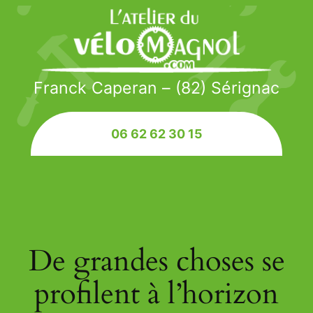
Franck Caperan – (82) Sérignac
06 62 62 30 15
De grandes choses se
profilent à l’horizon